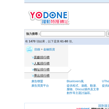
強力搜尋：
有
1470
項結果，以下是第
61-80
項。
目錄
>
金融投資
貢獻排行榜
人氣排行榜
轉址排行榜
導出排行榜
廣告聯盟
Bluelovers風
UTh
廣告買賣平台
提供程式、遊戲、動漫、
提供
腐物、Discuz插件及文章
創作等主題討論區。
回到首