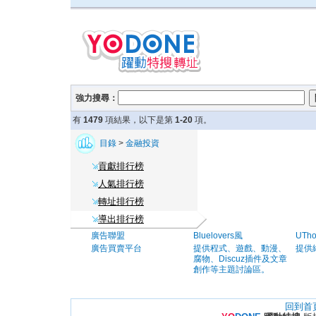
強力搜尋：
有
1479
項結果，以下是第
1-20
項。
目錄
>
金融投資
貢獻排行榜
人氣排行榜
轉址排行榜
導出排行榜
廣告聯盟
Bluelovers風
UTh
廣告買賣平台
提供程式、遊戲、動漫、
提供
腐物、Discuz插件及文章
創作等主題討論區。
回到首