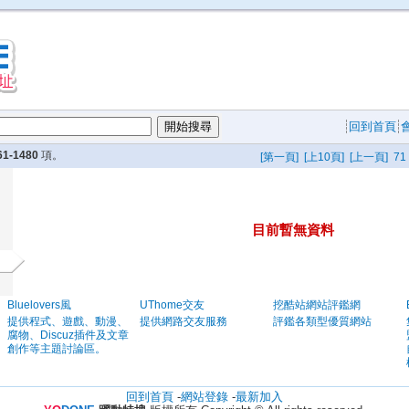
回到首頁
61-1480
項。
[第一頁]
[上10頁]
[上一頁]
71
目前暫無資料
Bluelovers風
UThome交友
挖酷站網站評鑑網
提供程式、遊戲、動漫、
提供網路交友服務
評鑑各類型優質網站
腐物、Discuz插件及文章
創作等主題討論區。
回到首頁
-
網站登錄
-
最新加入