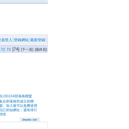
會員登入
登錄網站
最新登錄
[74]
72
73
[下一頁] [最終頁]
BLOG104部落格聯盟
集合部落格而成立的聯
盟。加入後可以免費使用
自訂的短網址；還有排行
榜排
Double Adv