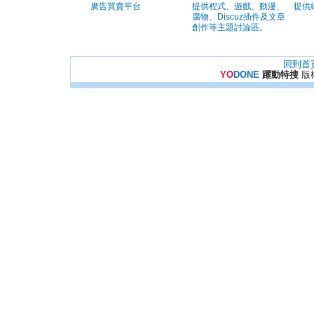
廣告買賣平台
提供程式、遊戲、動漫、
提供
腐物、Discuz插件及文章
創作等主題討論區。
回到首
YO
DONE
躍動特搜
版權所