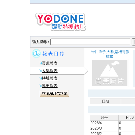
強力搜尋：
台中,潭子,大雅,霧機電腦
報 表 目 錄
維修
貢獻報表
人氣報表
轉址報表
導出報表
日期
月份
Hit 
2026/4
0
2026/3
0
2026/2
0