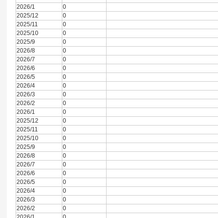
2026/1
0
2025/12
0
2025/11
0
2025/10
0
2025/9
0
2026/8
0
2026/7
0
2026/6
0
2026/5
0
2026/4
0
2026/3
0
2026/2
0
2026/1
0
2025/12
0
2025/11
0
2025/10
0
2025/9
0
2026/8
0
2026/7
0
2026/6
0
2026/5
0
2026/4
0
2026/3
0
2026/2
0
2026/1
0