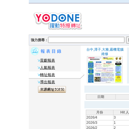
強力搜尋：
台中,潭子,大雅,霧機電腦
報 表 目 錄
維修
貢獻報表
人氣報表
轉址報表
導出報表
日期
月份
Hit 
2026/4
3
2026/3
1
2026/2
2