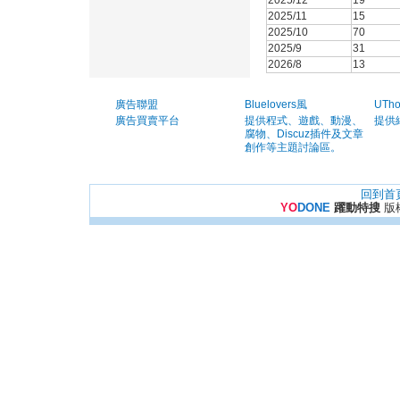
2025/12
19
2025/11
15
2025/10
70
2025/9
31
2026/8
13
廣告聯盟
Bluelovers風
UTh
廣告買賣平台
提供程式、遊戲、動漫、
提供
腐物、Discuz插件及文章
創作等主題討論區。
回到首
YO
DONE
躍動特搜
版權所