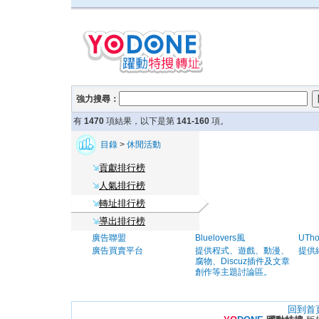
強力搜尋：
有
1470
項結果，以下是第
141-160
項。
目錄
>
休閒活動
貢獻排行榜
人氣排行榜
轉址排行榜
導出排行榜
廣告聯盟
Bluelovers風
UTh
廣告買賣平台
提供程式、遊戲、動漫、
提供
腐物、Discuz插件及文章
創作等主題討論區。
回到首