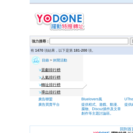
強力搜尋：
有
1470
項結果，以下是第
181-200
項。
目錄
>
休閒活動
貢獻排行榜
人氣排行榜
轉址排行榜
導出排行榜
廣告聯盟
Bluelovers風
UTh
廣告買賣平台
提供程式、遊戲、動漫、
提供
腐物、Discuz插件及文章
創作等主題討論區。
回到首