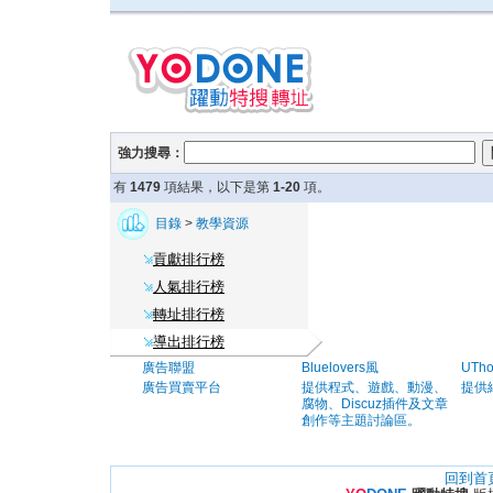
強力搜尋：
有
1479
項結果，以下是第
1-20
項。
目錄
>
教學資源
貢獻排行榜
人氣排行榜
轉址排行榜
導出排行榜
廣告聯盟
Bluelovers風
UTh
廣告買賣平台
提供程式、遊戲、動漫、
提供
腐物、Discuz插件及文章
創作等主題討論區。
回到首