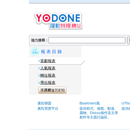
強力搜尋：
報 表 目 錄
貢獻報表
人氣報表
轉址報表
導出報表
廣告聯盟
Bluelovers風
UTh
廣告買賣平台
提供程式、遊戲、動漫、
提供
腐物、Discuz插件及文章
創作等主題討論區。