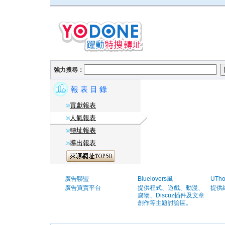
強力搜尋：
報 表 目 錄
貢獻報表
人氣報表
轉址報表
導出報表
廣告聯盟
Bluelovers風
UTh
廣告買賣平台
提供程式、遊戲、動漫、
提供
腐物、Discuz插件及文章
創作等主題討論區。