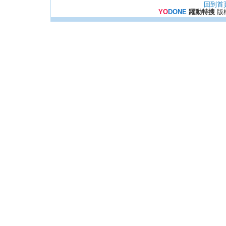
回到首
YO
DONE
躍動特搜
版權所