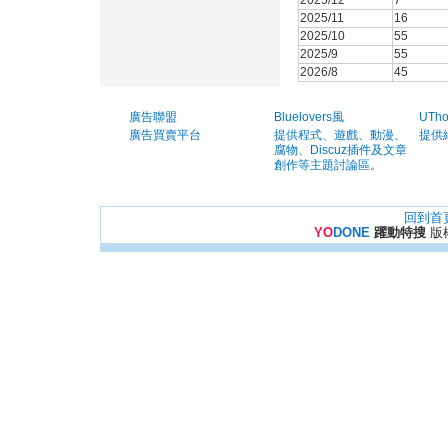
2025/12
7
2025/11
16
2025/10
55
2025/9
55
2026/8
45
廣告聯盟
Bluelovers風
UTh
廣告買賣平台
提供程式、遊戲、動漫、
提供
腐物、Discuz插件及文章
創作等主題討論區。
回到首
YO
DONE
躍動特搜
版權所