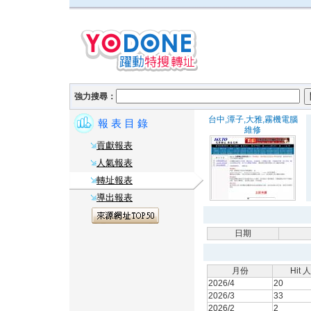
強力搜尋：
台中,潭子,大雅,霧機電腦
報 表 目 錄
維修
貢獻報表
人氣報表
轉址報表
導出報表
日期
月份
Hit 
2026/4
20
2026/3
33
2026/2
2