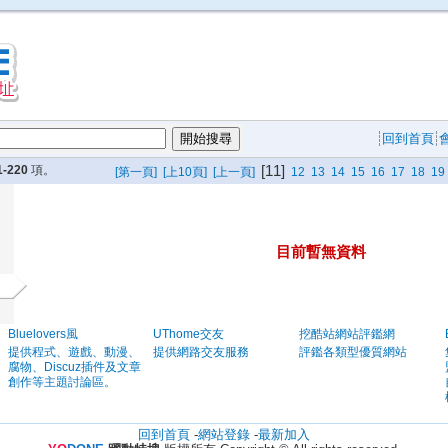
回到首頁
[11]
1-220
項。
[第一頁]
[上10頁]
[上一頁]
12
13
14
15
16
17
18
19
目前暫無資料
Bluelovers風
UThome交友
挖酷站網站評鑑網
提供程式、遊戲、動漫、
提供網路交友服務
評鑑各類型優質網站
腐物、Discuz插件及文章
創作等主題討論區。
回到首頁
-
網站登錄
-
最新加入