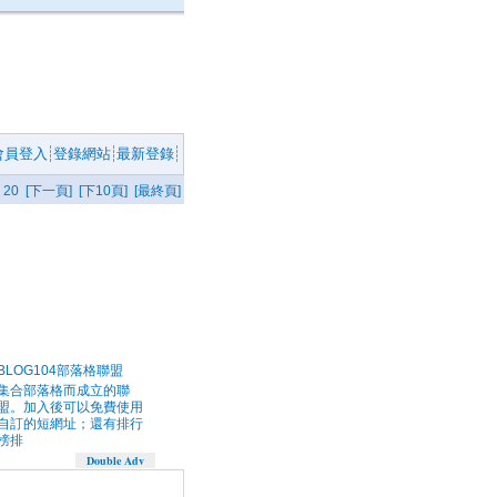
會員登入
登錄網站
最新登錄
20
[下一頁]
[下10頁]
[最終頁]
BLOG104部落格聯盟
集合部落格而成立的聯
盟。加入後可以免費使用
自訂的短網址；還有排行
榜排
Double Adv