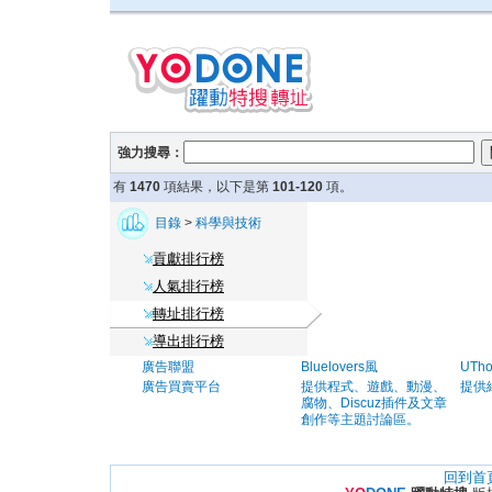
強力搜尋：
有
1470
項結果，以下是第
101-120
項。
目錄
>
科學與技術
貢獻排行榜
人氣排行榜
轉址排行榜
導出排行榜
廣告聯盟
Bluelovers風
UTh
廣告買賣平台
提供程式、遊戲、動漫、
提供
腐物、Discuz插件及文章
創作等主題討論區。
回到首